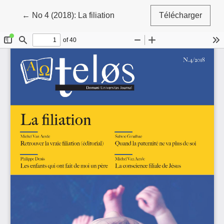
Retourner aux informations sur l'article
←
No 4 (2018): La filiation
Télécharger