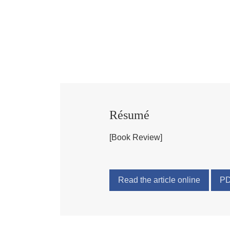
Résumé
[Book Review]
Read the article online
P