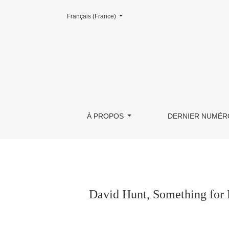
Changer la langue. La langue actuellement utilisée est le :
Français (France)
David Hunt, Something for Nothing? An Explana
À PROPOS
DERNIER NUMÉR
David Hunt, Something for 